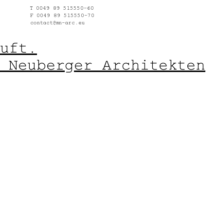
T 0049 89 515550–60
F 0049 89 515550–70
contact@mn-arc.eu
uft.
 Neuberger Architekten