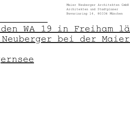
@mn-arc.eu
Maier Neuberger Architekten GmbH
Architekten und Stadtplaner
Bavariaring 14, 80336 München
drennbahn
 den WA 19 in Freiham lä
 Neuberger bei der Maier
gernsee