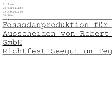
Posts by
denise.hafner
Home
Werkliste
Aktuelles
Spatenstich bei der Ra
Büro
Fassadenproduktion für
Ausscheiden von Robert
GmbH
Richtfest Seegut am Te