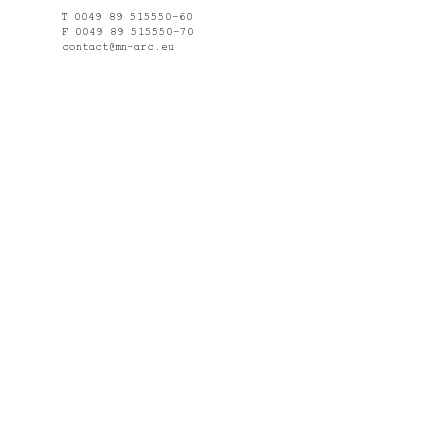
T 0049 89 515550–60
F 0049 89 515550–70
contact@mn-arc.eu