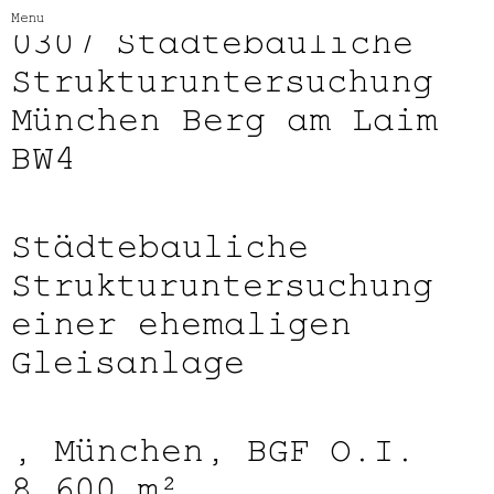
Menu
0307
Städtebauliche
Strukturuntersuchung
München Berg am Laim
BW4
Städtebauliche
Strukturuntersuchung
einer ehemaligen
Gleisanlage
, München, BGF O.I.
8.600 m²