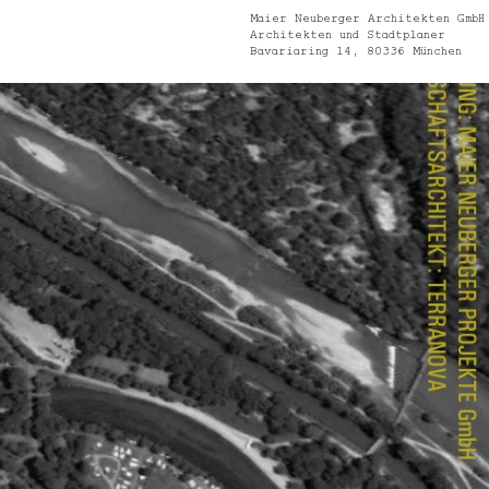
Maier Neuberger Architekten GmbH
Architekten und Stadtplaner
Bavariaring 14, 80336 München