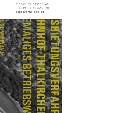
T 0049 89 515550–60
F 0049 89 515550–70
contact@mn-arc.eu