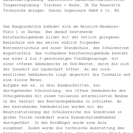
Tragwerksplanung: Tischner + Pache, IB für Baustatik
Technische Anlagen: Duschl Ingenieure GmbH & Co. KG
Das Baugrundstück befindet sich am Heinrich-Neumaier-
Platz 1 in Dachau. Das darauf bestehende
Berufsschulgebäude bildet mit der östlich gelegenen
Realschule und der weiter südlich folgenden
Montessorischule und einer Grundschule, das Schulzentrum
Augustusfeld. Das vorhandene Berufsschulgebäude besteht
aus einer 2 bis 3-geschossigen Vierflügelanlage, mit
einer offenen Gebäudeecke im Süd-Westen, durch die sich
der Innenhof zur Landschaft öffnet. An der nord-
westlichen Gebäudeecke liegt abgerückt die Turnhalle und
eine kleine Mensa.
Aufgabe war es, in drei Bauabschnitten, bei
durchgehender Schulnutzung, die offene Gebäudeecke des
Schulgebäudes mit einem teilweise unterkellerten Neubau
in der Gestalt des Bestandsgebäudes zu schließen. An
den bestehenden Gebäudeteilen wurden mit der
Neustrukturierung der Schulbereiche die Grundrisse in
großen Teilen verändert sowie Brandschutzmaßnahmen
durchgeführt. In den Nordflügel wurde eine Aula
eingebaut. Zudem wurde die technische Ausstattung des
Gebäudes komplett erneuert bzw. dem aktuellen Stand der