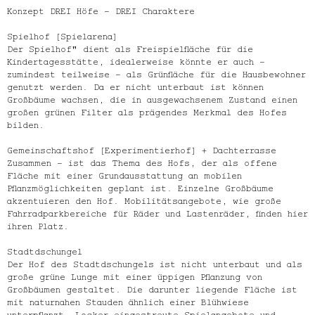
Konzept DREI Höfe – DREI Charaktere
Spielhof (Spielarena)
Der Spielhof" dient als Freispielfläche für die
Kindertagesstätte, idealerweise könnte er auch –
zumindest teilweise – als Grünfläche für die Hausbewohner
genutzt werden. Da er nicht unterbaut ist können
Großbäume wachsen, die in ausgewachsenem Zustand einen
großen grünen Filter als prägendes Merkmal des Hofes
bilden.
Gemeinschaftshof (Experimentierhof) + Dachterrasse
Zusammen – ist das Thema des Hofs, der als offene
Fläche mit einer Grundausstattung an mobilen
Pflanzmöglichkeiten geplant ist. Einzelne Großbäume
akzentuieren den Hof. Mobilitätsangebote, wie große
Fahrradparkbereiche für Räder und Lastenräder, finden hier
ihren Platz.
Stadtdschungel
Der Hof des Stadtdschungels ist nicht unterbaut und als
große grüne Lunge mit einer üppigen Pflanzung von
Großbäumen gestaltet. Die darunter liegende Fläche ist
mit naturnahen Stauden ähnlich einer Blühwiese
unterpflanzt. Locker eingestreute Spielangebote und