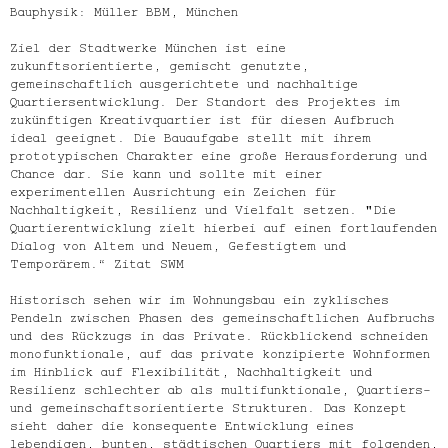
Bauphysik: Müller BBM, München
Ziel der Stadtwerke München ist eine
zukunftsorientierte, gemischt genutzte,
gemeinschaftlich ausgerichtete und nachhaltige
Quartiersentwicklung. Der Standort des Projektes im
zukünftigen Kreativquartier ist für diesen Aufbruch
ideal geeignet. Die Bauaufgabe stellt mit ihrem
prototypischen Charakter eine große Herausforderung und
Chance dar. Sie kann und sollte mit einer
experimentellen Ausrichtung ein Zeichen für
Nachhaltigkeit, Resilienz und Vielfalt setzen. "Die
Quartierentwicklung zielt hierbei auf einen fortlaufenden
Dialog von Altem und Neuem, Gefestigtem und
Temporärem.“ Zitat SWM
Historisch sehen wir im Wohnungsbau ein zyklisches
Pendeln zwischen Phasen des gemeinschaftlichen Aufbruchs
und des Rückzugs in das Private. Rückblickend schneiden
monofunktionale, auf das private konzipierte Wohnformen
im Hinblick auf Flexibilität, Nachhaltigkeit und
Resilienz schlechter ab als multifunktionale, Quartiers-
und gemeinschaftsorientierte Strukturen. Das Konzept
sieht daher die konsequente Entwicklung eines
lebendigen, bunten, städtischen Quartiers mit folgenden,