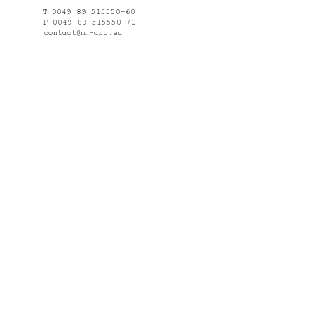
T 0049 89 515550–60
F 0049 89 515550–70
contact@mn-arc.eu