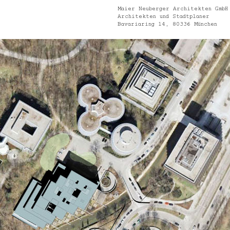
Maier Neuberger Architekten GmbH
Architekten und Stadtplaner
Bavariaring 14, 80336 München