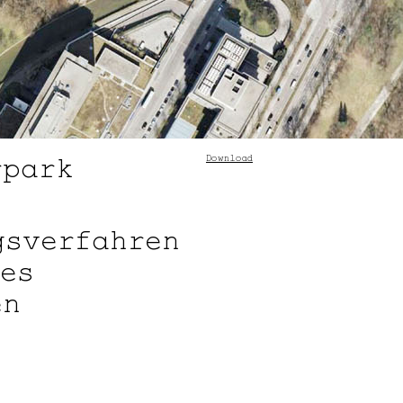
rpark
Download
gsverfahren
es
en