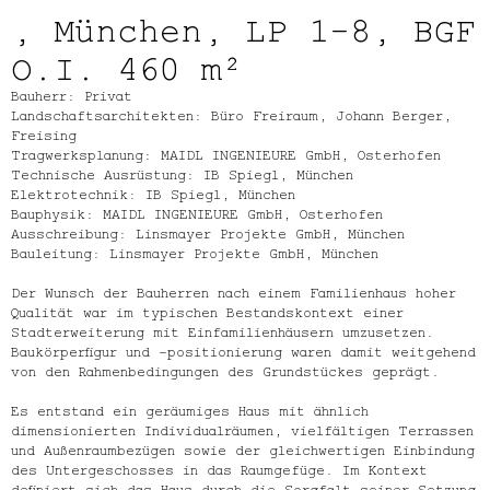
, München, LP 1-8, BGF
O.I. 460 m²
Bauherr: Privat
Landschaftsarchitekten: Büro Freiraum, Johann Berger,
Freising
Tragwerksplanung: MAIDL INGENIEURE GmbH, Osterhofen
Technische Ausrüstung: IB Spiegl, München
Elektrotechnik: IB Spiegl, München
Bauphysik: MAIDL INGENIEURE GmbH, Osterhofen
Ausschreibung: Linsmayer Projekte GmbH, München
Bauleitung: Linsmayer Projekte GmbH, München
Der Wunsch der Bauherren nach einem Familienhaus hoher
Qualität war im typischen Bestandskontext einer
Stadterweiterung mit Einfamilienhäusern umzusetzen.
Baukörperfigur und –positionierung waren damit weitgehend
von den Rahmenbedingungen des Grundstückes geprägt.
Es entstand ein geräumiges Haus mit ähnlich
dimensionierten Individualräumen, vielfältigen Terrassen
und Außenraumbezügen sowie der gleichwertigen Einbindung
des Untergeschosses in das Raumgefüge. Im Kontext
definiert sich das Haus durch die Sorgfalt seiner Setzung