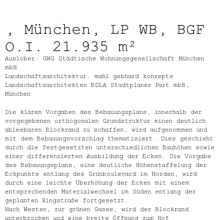
, München, LP WB, BGF
O.I. 21.935 m²
Auslober: GWG Städtische Wohnungsgesellschaft München
mbH
Landschaftsarchitektur: mahl gebhard konzepte
Landschaftsarchitekten BDLA Stadtplaner Part mbB,
München
Die klaren Vorgaben des Bebauungsplans, innerhalb der
vorgegebenen orthogonalen Grundstruktur einen deutlich
ablesbaren Blockrand zu schaffen, wird aufgenommen und
mit dem Bebauungsvorschlag thematisiert. Dies geschieht
durch die festgesetzten unterschiedlichen Bauhöhen sowie
einer differenzierten Ausbildung der Ecken. Die Vorgabe
des Bebauungsplans, eine deutliche Höhenstaffelung der
Eckpunkte entlang des Grünboulevard im Norden, wird
durch eine leichte Überhöhung der Ecken mit einem
entsprechenden Materialwechsel im Süden entlang der
geplanten Ringstraße fortgesetzt.
Nach Westen, zur grünen Gasse, wird der Blockrand
unterbrochen und eine breite Öffnung zum Hof