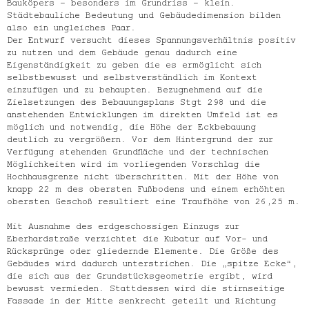
Bauköpers – besonders im Grundriss – klein.
Städtebauliche Bedeutung und Gebäudedimension bilden
also ein ungleiches Paar.
Der Entwurf versucht dieses Spannungsverhältnis positiv
zu nutzen und dem Gebäude genau dadurch eine
Eigenständigkeit zu geben die es ermöglicht sich
selbstbewusst und selbstverständlich im Kontext
einzufügen und zu behaupten. Bezugnehmend auf die
Zielsetzungen des Bebauungsplans Stgt 298 und die
anstehenden Entwicklungen im direkten Umfeld ist es
möglich und notwendig, die Höhe der Eckbebauung
deutlich zu vergrößern. Vor dem Hintergrund der zur
Verfügung stehenden Grundfläche und der technischen
Möglichkeiten wird im vorliegenden Vorschlag die
Hochhausgrenze nicht überschritten. Mit der Höhe von
knapp 22 m des obersten Fußbodens und einem erhöhten
obersten Geschoß resultiert eine Traufhöhe von 26,25 m.
Mit Ausnahme des erdgeschossigen Einzugs zur
Eberhardstraße verzichtet die Kubatur auf Vor- und
Rücksprünge oder gliedernde Elemente. Die Größe des
Gebäudes wird dadurch unterstrichen. Die „spitze Ecke“,
die sich aus der Grundstücksgeometrie ergibt, wird
bewusst vermieden. Stattdessen wird die stirnseitige
Fassade in der Mitte senkrecht geteilt und Richtung